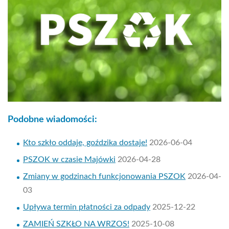
Podobne wiadomości:
Kto szkło oddaje, goździka dostaje!
2026-06-04
PSZOK w czasie Majówki
2026-04-28
Zmiany w godzinach funkcjonowania PSZOK
2026-04-
03
Upływa termin płatności za odpady
2025-12-22
ZAMIEŃ SZKŁO NA WRZOS!
2025-10-08