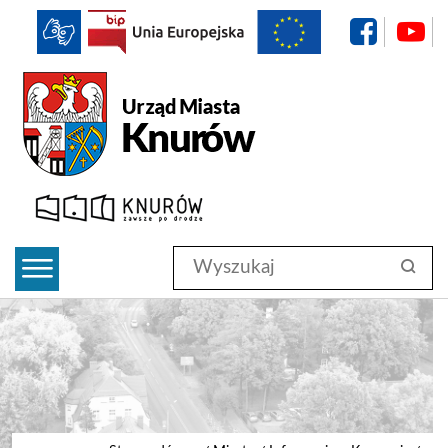
f
BIP
Urząd Miasta Knurów
Wyszukaj
szukaj
w
serwisie
#search-submit