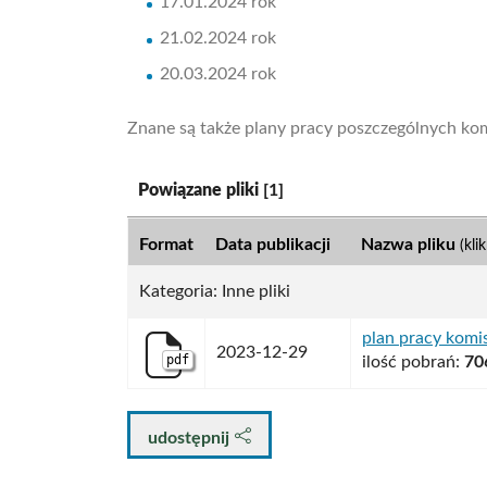
17.01.2024 rok
21.02.2024 rok
20.03.2024 rok
Znane są także plany pracy poszczególnych kom
Kategoria:
Powiązane pliki
[1]
Format
Data publikacji
Nazwa pliku
(kli
Kategoria: Inne pliki
plan pracy komi
2023-12-29
pdf
ilość pobrań:
70
udostępnij