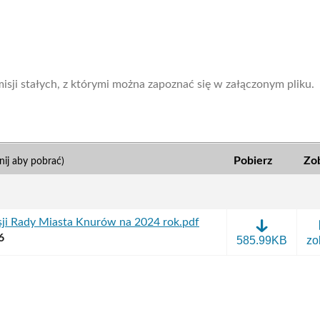
isji stałych, z którymi można zapoznać się w załączonym pliku.
Pobierz
Zo
knij aby pobrać)
sji Rady Miasta Knurów na 2024 rok.pdf
6
plan
585.99KB
zo
pracy
komisji
Rady
Miasta
Knurów
na