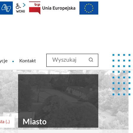
facebook
YouTube
wcag2.1
BIP
Wyszukaj
szukaj
ycje
Kontakt
w
serwisie
#search-submit
Miasto
a (..)