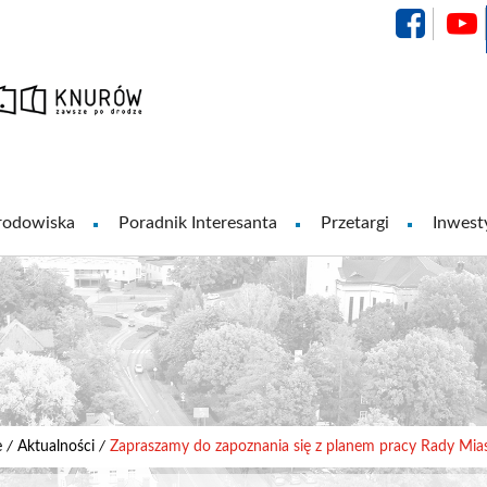
Urząd Miasta Knurów
rodowiska
Poradnik Interesanta
Przetargi
Inwest
e
/
Aktualności
/
Zapraszamy do zapoznania się z planem pracy Rady Miast