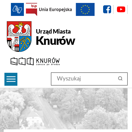
f
BIP
Urząd Miasta Knurów
Wyszukaj
szukaj
w
serwisie
#search-submit