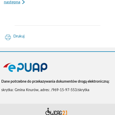
następna
Drukuj
ePUAP
Dane potrzebne do przekazywania dokumentów drogą elektroniczną:
skrytka: Gmina Knurów, adres: /969-15-97-553/skrytka
Deklara