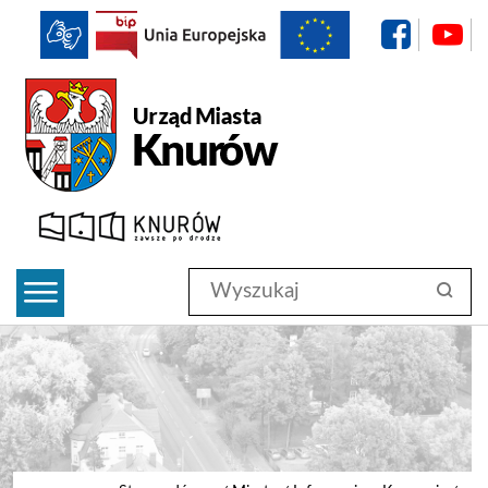
f
BIP
Urząd Miasta Knurów
Wyszukaj
szukaj
w
serwisie
#search-submit