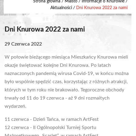
Strona główna
/
Miasto
/
Informacje o Knurowie
/
Aktualności
/
Dni Knurowa 2022 za nami
Dni Knurowa 2022 za nami
29 Czerwca 2022
W połowie bieżącego miesiąca Mieszkańcy Knurowa mieli
okazje świętować kolejne Dni Knurowa. Po latach
naznaczonych pandemią wirusa Covid-19, w końcu można
było wspólnie spędzić czas, korzystając z różnych atrakcji,
których w tym roku nie brakowało. Tegoroczne obchody
trwały od 11 do 19 czerwca - aż 9 dni rozmaitych
wydarzeń.
11 czerwca - Dzień Tańca, w ramach ArtFest
12 czerwca - II Ogólnopolski Turniej Sportu
Mażoretkowego „Scarlet”, w ramach ArtFest