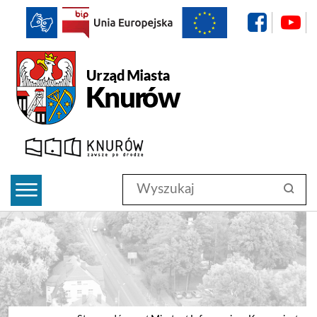
f
BIP
Urząd Miasta Knurów
Wyszukaj
szukaj
w
serwisie
#search-submit