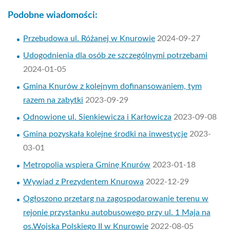
Podobne wiadomości:
Przebudowa ul. Różanej w Knurowie
2024-09-27
Udogodnienia dla osób ze szczególnymi potrzebami
2024-01-05
Gmina Knurów z kolejnym dofinansowaniem, tym
razem na zabytki
2023-09-29
Odnowione ul. Sienkiewicza i Karłowicza
2023-09-08
Gmina pozyskała kolejne środki na inwestycje
2023-
03-01
Metropolia wspiera Gminę Knurów
2023-01-18
Wywiad z Prezydentem Knurowa
2022-12-29
Ogłoszono przetarg na zagospodarowanie terenu w
rejonie przystanku autobusowego przy ul. 1 Maja na
os.Wojska Polskiego II w Knurowie
2022-08-05