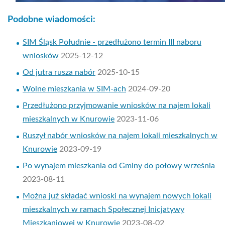
Podobne wiadomości:
SIM Śląsk Południe - przedłużono termin III naboru
wniosków
2025-12-12
Od jutra rusza nabór
2025-10-15
Wolne mieszkania w SIM-ach
2024-09-20
Przedłużono przyjmowanie wniosków na najem lokali
mieszkalnych w Knurowie
2023-11-06
Ruszył nabór wniosków na najem lokali mieszkalnych w
Knurowie
2023-09-19
Po wynajem mieszkania od Gminy do połowy września
2023-08-11
Można już składać wnioski na wynajem nowych lokali
mieszkalnych w ramach Społecznej Inicjatywy
Mieszkaniowej w Knurowie
2023-08-02