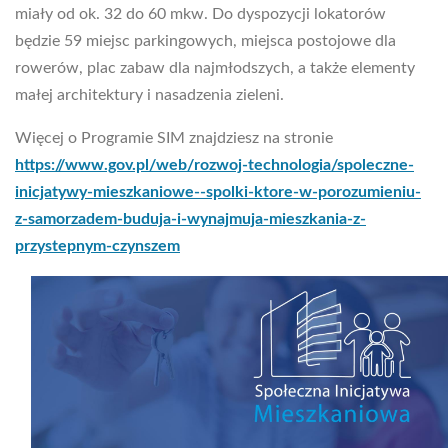
miały od ok. 32 do 60 mkw. Do dyspozycji lokatorów
będzie 59 miejsc parkingowych, miejsca postojowe dla
rowerów, plac zabaw dla najmłodszych, a także elementy
małej architektury i nasadzenia zieleni.
Więcej o Programie SIM znajdziesz na stronie
https://www.gov.pl/web/rozwoj-technologia/spoleczne-
inicjatywy-mieszkaniowe--spolki-ktore-w-porozumieniu-
z-samorzadem-buduja-i-wynajmuja-mieszkania-z-
przystepnym-czynszem