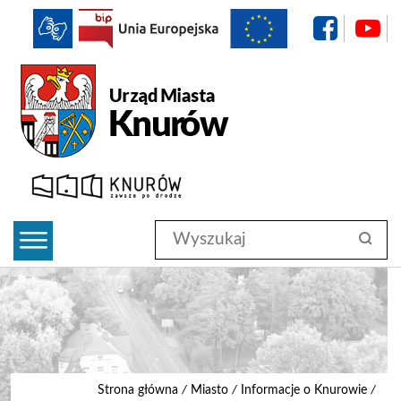
f
BIP
Urząd Miasta Knurów
Wyszukaj
szukaj
w
serwisie
#search-submit
Strona główna
/
Miasto
/
Informacje o Knurowie
/